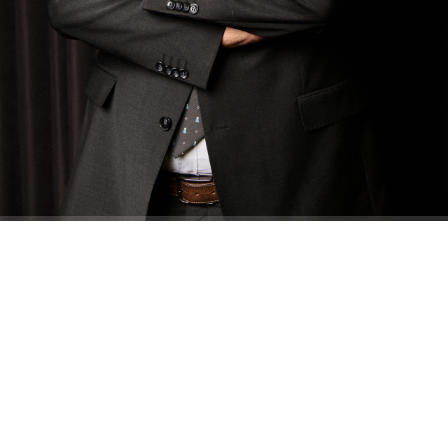
ABONE OL
Ece ÇAM- Şevval CİNDİR/ İSTANBUL, – ORTA
Doğu Teknik Üniversitesi (ODTÜ) Rektörü Prof.
Dr. Ahmet Yozgatlıgil, tercih döneminde
öğrencilerin puanlarına göre değil, ilgi
duydukları alanlara göre tercih yapmaları