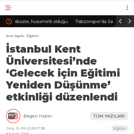
duğu
Trabzonspor’da Salah etkisi; kombinede tarihi
Bakan Kacı
rekor
lansmanın
Ana Sayfa
›
Eğitim
İstanbul Kent
Üniversitesi’nde
‘Gelecek için Eğitimi
Yeniden Düşünme’
etkinliği düzenlendi
Begen Haber
TÜM YAZILARI
Giriş: 12-05-2026 17:38
Eğitim
Kaynak: DHA