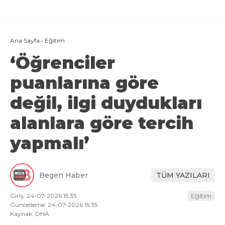
Ana Sayfa
›
Eğitim
‘Öğrenciler
puanlarına göre
değil, ilgi duydukları
alanlara göre tercih
yapmalı’
Begen Haber
TÜM YAZILARI
Giriş: 24-07-2026 15:35
Eğitim
Güncelleme: 24-07-2026 15:35
Kaynak: DHA