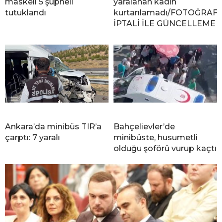
maskeli 5 şüpheli
yaralanan kadın
tutuklandı
kurtarılamadı/FOTOĞRAF
İPTALİ İLE GÜNCELLEME
Ankara’da minibüs TIR’a
Bahçelievler’de
çarptı: 7 yaralı
minibüste, husumetli
olduğu şoförü vurup kaçtı