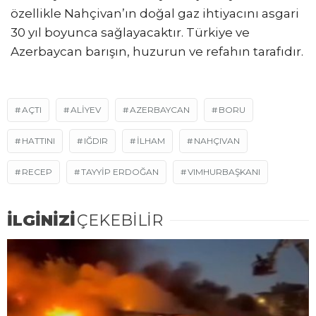
özellikle Nahçivan’ın doğal gaz ihtiyacını asgari
30 yıl boyunca sağlayacaktır. Türkiye ve
Azerbaycan barışın, huzurun ve refahın tarafıdır.
AÇTI
ALIYEV
AZERBAYCAN
BORU
HATTINI
IĞDIR
İLHAM
NAHÇIVAN
RECEP
TAYYIP ERDOĞAN
VIMHURBAŞKANI
İLGİNİZİ
ÇEKEBİLİR