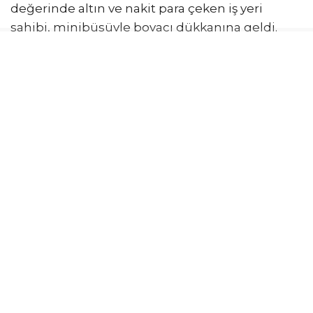
değerinde altın ve nakit para çeken iş yeri
sahibi, minibüsüyle boyacı dükkanına geldi.
Avizeci araçtan inerken; o sırada lüks otomobille
gelen kar maskeli kişiler, minibüsün camını
kırarak içinde altın ve nakit para bulunan poşeti
aldı. Durumu fark eden avizeci, şüphelileri
durdurmaya çalıştı ancak başaramadı. İhbarla
olay yerine çok sayıda polis ekibi sevk edildi.
Olay, sokaktaki başka bir boyacının güvenlik
kamerasına yansıdı.
3 İLDE DÜZENLENEN OPERASYONLARLA
YAKALANDILAR
Olayın ardından çalışma başlatan Asayiş Şube
Müdürlüğü Hırsızlık ve Yankesicilik Büro
Amirliği ekipleri, Konya, Ankara ve Kırıkkale’de