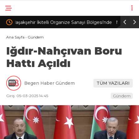
ölgesi’nde
Minibüsün camını kırıp, para ve altınları çalan kar
Edirn
3 /
maskeli 5 şüpheli tutuklandı
yara
Ana Sayfa
›
Gündem
Iğdır-Nahçıvan Boru
İPTA
Hattı Açıldı
Begen Haber Gündem
TÜM YAZILARI
Giriş: 05-03-2025 14:45
Gündem