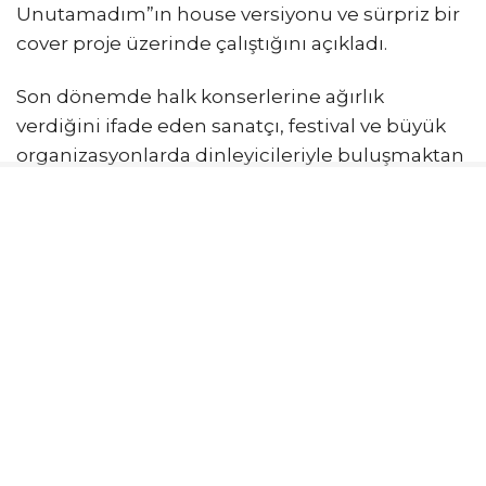
Unutamadım”ın house versiyonu ve sürpriz bir
cover proje üzerinde çalıştığını açıkladı.
Son dönemde halk konserlerine ağırlık
verdiğini ifade eden sanatçı, festival ve büyük
organizasyonlarda dinleyicileriyle buluşmaktan
büyük mutluluk duyduğunu belirtti.
Mimar Sinan Üniversitesi Devlet Konservatuvarı
Modern Dans Bölümü mezunu olan Faruk K,
gelecekte müzikal ve gösteri sanatları alanında
daha kapsamlı projeler üretmeyi hedeflediğini
söyledi. Yonca Evcimik’in “Yonca Express”
projesinde kreatif direktör olarak görev aldığını
hatırlatan sanatçı, yapımcı ve kreatif direktör
kimliğiyle de sektöre katkı sunmak istediğini
vurguladı.