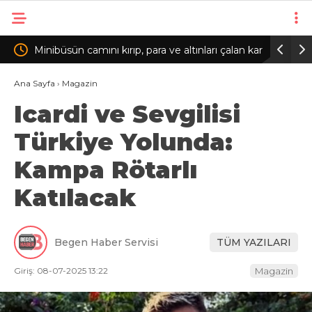
çalan kar
Edirne’de 2 otomobilin çarpıştığı kazada
Ankara’d
yaralanan kadın kurtarılamadı/FOTOĞRAF
Ana Sayfa
›
Magazin
Icardi ve Sevgilisi
İPTALİ İLE GÜNCELLEME
Türkiye Yolunda:
Kampa Rötarlı
Katılacak
Begen Haber Servisi
TÜM YAZILARI
Giriş: 08-07-2025 13:22
Magazin