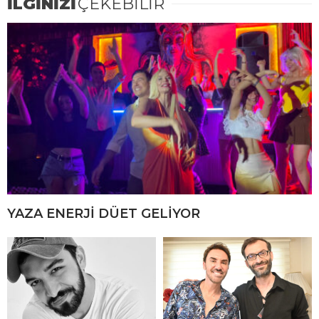
İLGİNİZİ
ÇEKEBİLİR
YAZA ENERJİ DÜET GELİYOR