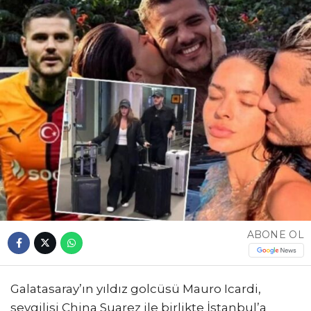
ABONE OL
Galatasaray’ın yıldız golcüsü Mauro Icardi,
sevgilisi China Suarez ile birlikte İstanbul’a