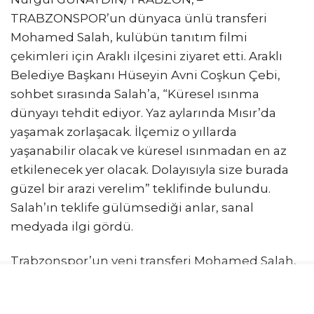
TRABZONSPOR’un dünyaca ünlü transferi
Mohamed Salah, kulübün tanıtım filmi
çekimleri için Araklı ilçesini ziyaret etti. Araklı
Belediye Başkanı Hüseyin Avni Coşkun Çebi,
sohbet sırasında Salah’a, “Küresel ısınma
dünyayı tehdit ediyor. Yaz aylarında Mısır’da
yaşamak zorlaşacak. İlçemiz o yıllarda
yaşanabilir olacak ve küresel ısınmadan en az
etkilenecek yer olacak. Dolayısıyla size burada
güzel bir arazi verelim” teklifinde bulundu.
Salah’ın teklife gülümsediği anlar, sanal
medyada ilgi gördü.
Trabzonspor’un yeni transferi Mohamed Salah,
Araklı ilçesinin Marzuba Mahallesi’nde kulübün
tanıtım filmi çekimlerine katıldı. Çekimler