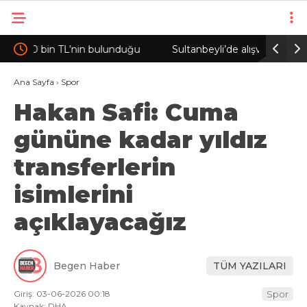
u
Sultanbeyli’de alışveriş merkezinde çıkan
Sultanbey
yangın söndürüldü
otomobil 
Ana Sayfa
›
Spor
Hakan Safi: Cuma
gününe kadar yıldız
transferlerin
isimlerini
açıklayacağız
Begen Haber
TÜM YAZILARI
Giriş: 03-06-2026 00:18
Spor
Kaynak: DHA