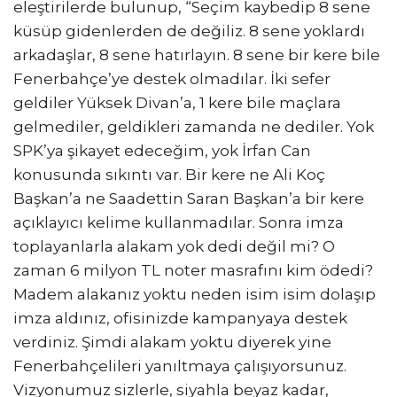
eleştirilerde bulunup, “Seçim kaybedip 8 sene
küsüp gidenlerden de değiliz. 8 sene yoklardı
arkadaşlar, 8 sene hatırlayın. 8 sene bir kere bile
Fenerbahçe’ye destek olmadılar. İki sefer
geldiler Yüksek Divan’a, 1 kere bile maçlara
gelmediler, geldikleri zamanda ne dediler. Yok
SPK’ya şikayet edeceğim, yok İrfan Can
konusunda sıkıntı var. Bir kere ne Ali Koç
Başkan’a ne Saadettin Saran Başkan’a bir kere
açıklayıcı kelime kullanmadılar. Sonra imza
toplayanlarla alakam yok dedi değil mi? O
zaman 6 milyon TL noter masrafını kim ödedi?
Madem alakanız yoktu neden isim isim dolaşıp
imza aldınız, ofisinizde kampanyaya destek
verdiniz. Şimdi alakam yoktu diyerek yine
Fenerbahçelileri yanıltmaya çalışıyorsunuz.
Vizyonumuz sizlerle, siyahla beyaz kadar,