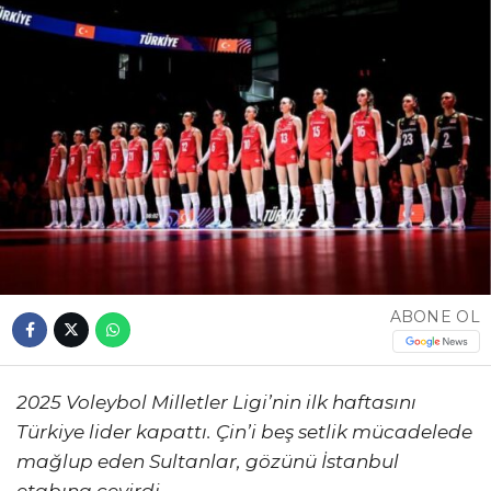
ABONE OL
2025 Voleybol Milletler Ligi’nin ilk haftasını
Türkiye lider kapattı. Çin’i beş setlik mücadelede
mağlup eden Sultanlar, gözünü İstanbul
etabına çevirdi.