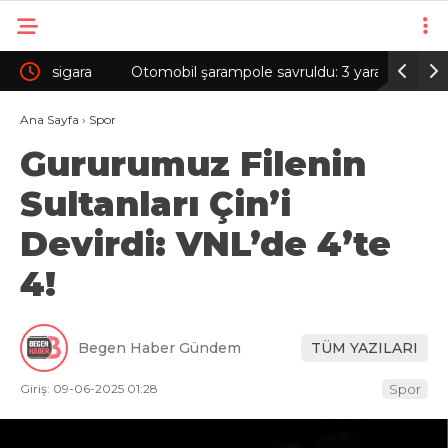
ra
Otomobil şarampole savruldu: 3 yaralı
Selçuk Ba
toprakla
Ana Sayfa
›
Spor
Gururumuz Filenin
Sultanları Çin’i
Devirdi: VNL’de 4’te
4!
Begen Haber Gündem
TÜM YAZILARI
Giriş: 09-06-2025 01:28
Spor