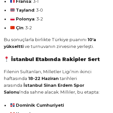
Fransa
: 3-1
Tayland
: 3-0
Polonya
: 3-2
Çin
: 3-2
Bu sonuçlarla birlikte Türkiye puanını
10’a
yükseltti
ve turnuvanın zirvesine yerleşti.
İstanbul Etabında Rakipler Sert
Filenin Sultanları, Milletler Ligi’nin ikinci
haftasında
18-22 Haziran
tarihleri
arasında
İstanbul Sinan Erdem Spor
Salonu
’nda sahne alacak. Milliler, bu etapta:
Dominik Cumhuriyeti