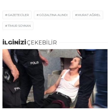
GAZETECILER
GÖZALTINA ALINDI
MURAT AĞIREL
TIMUR SOYKAN
İLGİNİZİ
ÇEKEBİLİR