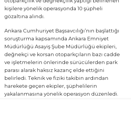
otoparkçılık ve değnekçilik yaptığı belirlenen
kişilere yönelik operasyonda 10 şüpheli
gözaltına alındı.
Ankara Cumhuriyet Başsavcılığı’nın başlattığı
soruşturma kapsamında Ankara Emniyet
Müdürlüğü Asayiş Şube Müdürlüğü ekipleri,
değnekçi ve korsan otoparkçıların bazı cadde
ve işletmelerin önlerinde sürücülerden park
parası alarak haksız kazanç elde ettiğini
belirledi. Teknik ve fiziki takibin ardından
harekete geçen ekipler, şüphelilerin
yakalanmasına yönelik operasyon düzenledi.
Operasyonda 10 şüpheli yakalanarak gözaltına
alındı. Emniyetteki işlemlerinin ardından
adliyeye sevk edilen 10 şüpheliye, çıkarıldıkları
mahkemece ev hapsi verildi. Ankara Emniyet