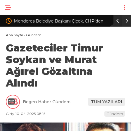
ek, CHP’den
Cumhurbaşkanı Erdoğan, Suudi Arabistan’da
B
 edildi
h
Ana Sayfa
›
Gündem
Gazeteciler Timur
Soykan ve Murat
Ağırel Gözaltına
Alındı
Begen Haber Gündem
TÜM YAZILARI
Giriş: 10-04-2025 08:15
Gündem