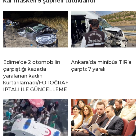
kar maskeli 5 şüpheli tutuklandı
Edirne’de 2 otomobilin
Ankara’da minibüs TIR’a
çarpıştığı kazada
çarptı: 7 yaralı
yaralanan kadın
kurtarılamadı/FOTOĞRAF
İPTALİ İLE GÜNCELLEME