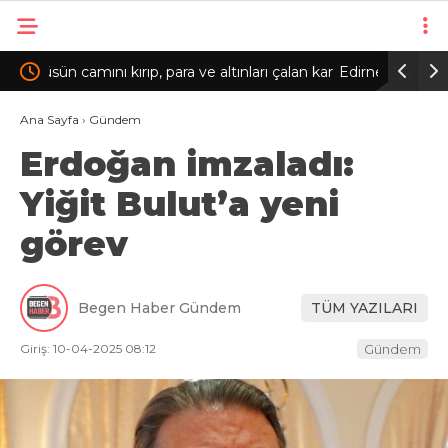
 çalan kar
Edirne’de 2 otomobilin çarpıştığı kazada
Ankara’
yaralanan kadın kurtarılamadı/FOTOĞRAF
Ana Sayfa
›
Gündem
Erdoğan imzaladı:
İPTALİ İLE GÜNCELLEME
Yiğit Bulut’a yeni
görev
Begen Haber Gündem
TÜM YAZILARI
Giriş: 10-04-2025 08:12
Gündem