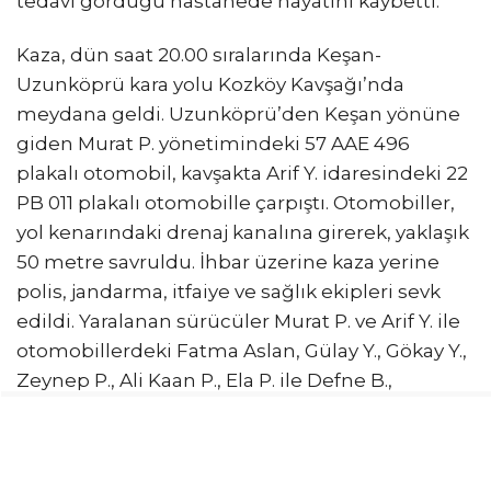
tedavi gördüğü hastanede hayatını kaybetti.
Kaza, dün saat 20.00 sıralarında Keşan-
Uzunköprü kara yolu Kozköy Kavşağı’nda
meydana geldi. Uzunköprü’den Keşan yönüne
giden Murat P. yönetimindeki 57 AAE 496
plakalı otomobil, kavşakta Arif Y. idaresindeki 22
PB 011 plakalı otomobille çarpıştı. Otomobiller,
yol kenarındaki drenaj kanalına girerek, yaklaşık
50 metre savruldu. İhbar üzerine kaza yerine
polis, jandarma, itfaiye ve sağlık ekipleri sevk
edildi. Yaralanan sürücüler Murat P. ve Arif Y. ile
otomobillerdeki Fatma Aslan, Gülay Y., Gökay Y.,
Zeynep P., Ali Kaan P., Ela P. ile Defne B.,
ambulanslarla Keşan ve Uzunköprü’deki
hastanelere kaldırıldı.