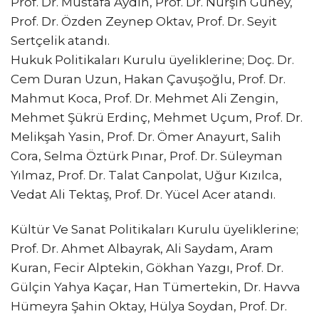
Prof. Dr. Mustafa Aydın, Prof. Dr. Nurşin Güney,
Prof. Dr. Özden Zeynep Oktav, Prof. Dr. Seyit
Sertçelik atandı.
Hukuk Politikaları Kurulu üyeliklerine; Doç. Dr.
Cem Duran Uzun, Hakan Çavuşoğlu, Prof. Dr.
Mahmut Koca, Prof. Dr. Mehmet Ali Zengin,
Mehmet Şükrü Erdinç, Mehmet Uçum, Prof. Dr.
Melikşah Yasin, Prof. Dr. Ömer Anayurt, Salih
Cora, Selma Öztürk Pınar, Prof. Dr. Süleyman
Yılmaz, Prof. Dr. Talat Canpolat, Uğur Kızılca,
Vedat Ali Tektaş, Prof. Dr. Yücel Acer atandı.
Kültür Ve Sanat Politikaları Kurulu üyeliklerine;
Prof. Dr. Ahmet Albayrak, Ali Saydam, Aram
Kuran, Fecir Alptekin, Gökhan Yazgı, Prof. Dr.
Gülçin Yahya Kaçar, Han Tümertekin, Dr. Havva
Hümeyra Şahin Oktay, Hülya Soydan, Prof. Dr.