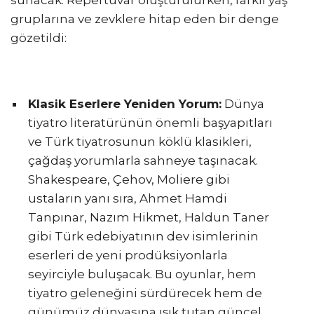
sunacak. Repertuvar oluşturulurken, farklı yaş
gruplarına ve zevklere hitap eden bir denge
gözetildi:
Klasik Eserlere Yeniden Yorum:
Dünya
tiyatro literatürünün önemli başyapıtları
ve Türk tiyatrosunun köklü klasikleri,
çağdaş yorumlarla sahneye taşınacak.
Shakespeare, Çehov, Moliere gibi
ustaların yanı sıra, Ahmet Hamdi
Tanpınar, Nazım Hikmet, Haldun Taner
gibi Türk edebiyatının dev isimlerinin
eserleri de yeni prodüksiyonlarla
seyirciyle buluşacak. Bu oyunlar, hem
tiyatro geleneğini sürdürecek hem de
günümüz dünyasına ışık tutan güncel