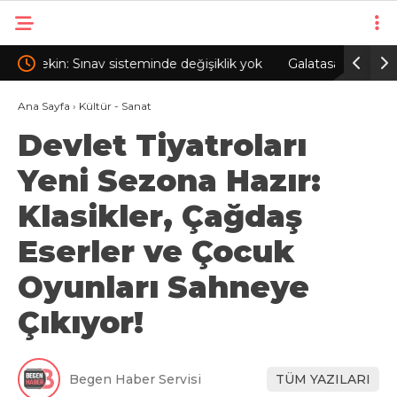
ik yok
Galatasaray’da Eren Derdiyok dönemi: U17
Bakan 
lecek
Takımı’nın başına getirildi
istiyor
Ana Sayfa
›
Kültür - Sanat
Devlet Tiyatroları
çalışm
Yeni Sezona Hazır:
Klasikler, Çağdaş
Eserler ve Çocuk
Oyunları Sahneye
Çıkıyor!
Begen Haber Servisi
TÜM YAZILARI