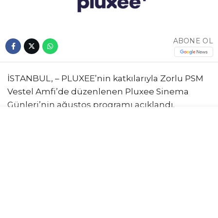
ABONE OL
İSTANBUL, – PLUXEE’nin katkılarıyla Zorlu PSM
Vestel Amfi’de düzenlenen Pluxee Sinema
Günleri’nin ağustos programı açıklandı.
Program kapsamında Phantom Thread, Tár,
Mamma Mia! ve Project Hail Mary gibi
yapımların ücretsiz gösterileceği, etkinliklere
katılım için ise Zorlu PSM mobil uygulaması
üzerinden rezervasyon yapılabileceği bildirildi.
Ağustos ayı boyunca devam edecek Pluxee
sinema günleri programında romantik