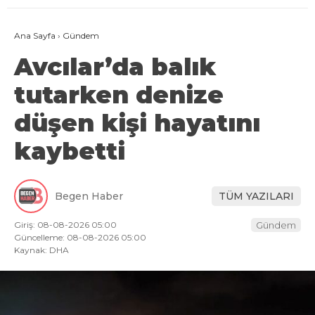
Ana Sayfa
›
Gündem
Avcılar’da balık
tutarken denize
düşen kişi hayatını
kaybetti
Begen Haber
TÜM YAZILARI
Giriş: 08-08-2026 05:00
Gündem
Güncelleme: 08-08-2026 05:00
Kaynak: DHA