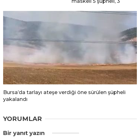
maskeli 5 şüpheli, 3
a
Bursa’da tarlayı ateşe verdiği öne sürülen şüpheli
yakalandı
YORUMLAR
Bir yanıt yazın