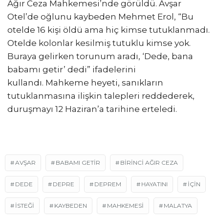
Ağır Ceza Mahkemesi’nde görüldü. Avşar
Otel’de oğlunu kaybeden Mehmet Erol, “Bu
otelde 16 kişi öldü ama hiç kimse tutuklanmadı.
Otelde kolonlar kesilmiş tutuklu kimse yok.
Buraya gelirken torunum aradı, ‘Dede, bana
babamı getir’ dedi” ifadelerini
kullandı. Mahkeme heyeti, sanıkların
tutuklanmasına ilişkin talepleri reddederek,
duruşmayı 12 Haziran’a tarihine erteledi.
E
s
AVŞAR
BABAMI GETİR
BİRİNCİ AĞIR CEZA
c
DEDE
DEPRE
DEPREM
HAYATINI
İÇIN
o
r
İSTEĞİ
KAYBEDEN
MAHKEMESİ
MALATYA
t