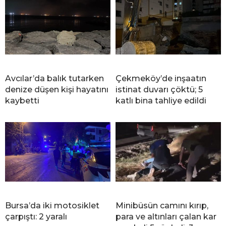
B
a
y
a
n
Avcılar’da balık tutarken
Çekmeköy’de inşaatın
E
denize düşen kişi hayatını
istinat duvarı çöktü; 5
s
kaybetti
katlı bina tahliye edildi
c
o
r
t
A
n
k
a
Bursa’da iki motosiklet
Minibüsün camını kırıp,
r
çarpıştı: 2 yaralı
para ve altınları çalan kar