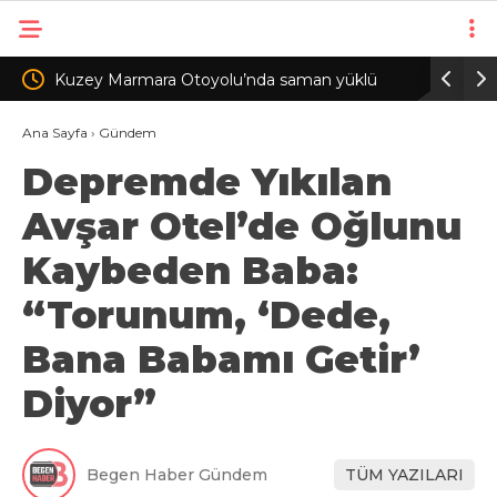
olu’nda saman yüklü
Avcılar’da balık tutarken denize düşen
lev yandı
hayatını kaybetti
Ana Sayfa
›
Gündem
Depremde Yıkılan
Avşar Otel’de Oğlunu
Kaybeden Baba:
“Torunum, ‘Dede,
Bana Babamı Getir’
Diyor”
Begen Haber Gündem
TÜM YAZILARI