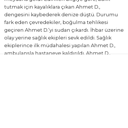
tutmak için kayalıklara çıkan Ahmet D.,
dengesini kaybederek denize düştü. Durumu
fark eden çevredekiler, boğulma tehlikesi
geçiren Ahmet D.’yi sudan çıkardı. İhbar üzerine
olay yerine sağlık ekipleri sevk edildi. Sağlık
ekiplerince ilk müdahalesi yapılan Ahmet D.,
ambulansla hastaneye kaldırıldı. Ahmet D.,
burada doktorların tüm müdahalelerine
rağmen kurtarılamadı. Ahmet D.’nin cenazesi,
otopsi için Adli Tıp Kurumu morguna kaldırıldı.
Olayla ilgili inceleme başlatıldı.
İLGİNİZİ
ÇEKEBİLİR