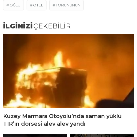
A
OĞLU
OTEL
TORUNUNUN
n
k
İLGİNİZİ
ÇEKEBİLİR
a
r
a
B
a
y
a
n
E
s
c
Kuzey Marmara Otoyolu’nda saman yüklü
o
TIR’ın dorsesi alev alev yandı
r
t