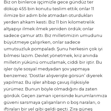
Biz on binlerce işçimizle gece gündüz ter
döküp 455 bin konutu teslim ettik; onlar 11
ilimize bir adım bile atmadan oturdukları
yerden ahkam kesti. Biz 11 bin kilometrelik
altyapıyı ilmek ilmek yeniden ördük; onlar
sadece çamur attı. Biz milletimizin umudunu
büyütmeye çalışırken, onlar sadece
umutsuzluk pompaladı. Şunu herkesin çok iyi
bilmesi lazım. Devlet yönetmek, kriz anında
milletin yükünü omuzlamak, ciddi bir iştir. Bu
işler öyle sosyal medyadan şov yapmaya
benzemez. ‘Dostlar alışverişte görsün’ diyerek
yapılmaz. Bu işler ahbap çavuş ilişkisiyle
yürümez. Bunun böyle olmadığını da zaten
gördük. Geçen zaman içerisinde kurumlarımıza
güveni sarsmaya çalışanların o boş naraları, o
iftiraları bir yel gibi geldi geçti. Zira güneş