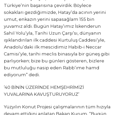
Türkiye’nin başarısına çevirdik. Böylece
sokakları gezdiğimizde, Hatay’da acının yerini
umut, enkazın yerini sapasağlam 155 bin
yuvamız aldı. Bugün Hatay’ımız İskenderun
Sahil Yolu’yla, Tarihi Uzun Çarşı’sı, dünyanın
ışıklandırılan ilk caddesi Kurtuluş Caddesi’yle,
Anadolu’daki ilk mescidimiz Habib-i Neccar
Camisi’yle, tarihi meclis binasıyla bir güneş gibi
parlıyorken; bize bu günleri gösteren, bizlere
bu mutluluğu nasip eden Rabb’ime hamd
ediyorum” dedi.
’40 BİNİN ÜZERİNDE HEMŞEHRİMİZİ
YUVALARINA KAVUŞTURUYORUZ’
Yüzyılın Konut Projesi çalışmalarının tüm hızıyla
devam ettiğini anlatan Bakan Kurum, “Bugün