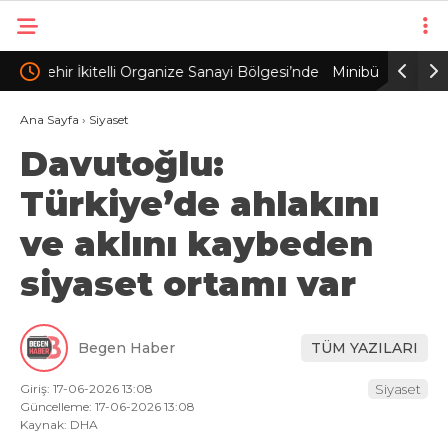
si’nde
Minibüsün camını kırıp, para ve altınları çalan kar
Edirne’de
maskeli 5 şüpheli tutuklandı
yaralana
Ana Sayfa
›
Siyaset
Davutoğlu:
İPTALİ 
Türkiye’de ahlakını
ve aklını kaybeden
siyaset ortamı var
Begen Haber
TÜM YAZILARI
Giriş: 17-06-2026 13:08
Siyaset
Güncelleme: 17-06-2026 13:08
Kaynak: DHA