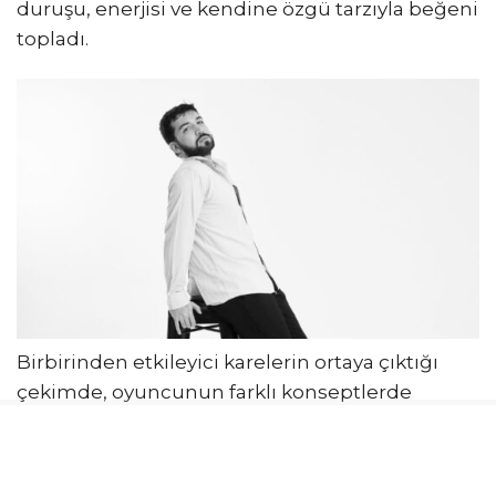
duruşu, enerjisi ve kendine özgü tarzıyla beğeni
topladı.
Birbirinden etkileyici karelerin ortaya çıktığı
çekimde, oyuncunun farklı konseptlerde
verdiği pozlar sosyal medyada da ilgi gördü.
Tufan Çekiçurs’un başarılı kadrajlarıyla hayat
bulan çekim, sanat ve moda dünyasının