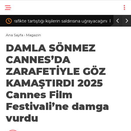
ına uğrayacağını
FETÖ şüphelileri sınırda yakalandı; 3 tutuklama
Su
dı
Ana Sayfa
›
Magazin
DAMLA SÖNMEZ
CANNES’DA
ZARAFETİYLE GÖZ
KAMAŞTIRDI 2025
Cannes Film
Festivali’ne damga
vurdu