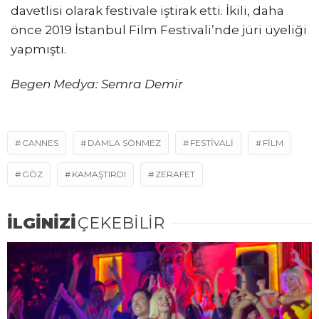
davetlisi olarak festivale iştirak etti. İkili, daha
önce 2019 İstanbul Film Festivali’nde jüri üyeliği
yapmıştı.
Begen Medya: Semra Demir
CANNES
DAMLA SÖNMEZ
FESTIVALI
FILM
GÖZ
KAMAŞTIRDI
ZERAFET
İLGİNİZİ
ÇEKEBİLİR