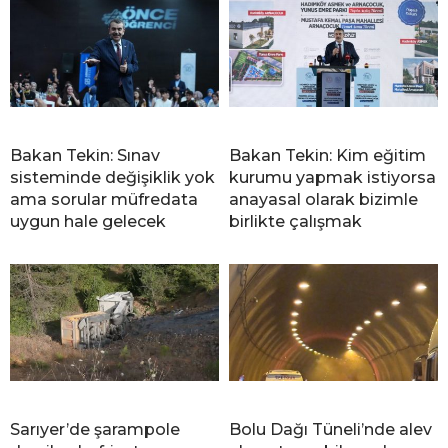
Bakan Tekin: Sınav
Bakan Tekin: Kim eğitim
sisteminde değişiklik yok
kurumu yapmak istiyorsa
ama sorular müfredata
anayasal olarak bizimle
uygun hale gelecek
birlikte çalışmak
Sarıyer’de şarampole
Bolu Dağı Tüneli’nde alev