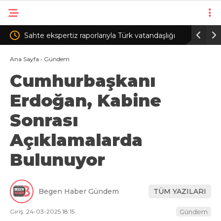
tiz raporlarıyla Türk vatandaşlığı
Devlet Bahçeli, nikah şahidi 
suç örgütüne operasyon: 32
Ana Sayfa
›
Gündem
Cumhurbaşkanı
Erdoğan, Kabine
Sonrası
Açıklamalarda
Bulunuyor
Begen Haber Gündem
TÜM YAZILARI
Giriş: 24-03-2025 18:15
Gündem