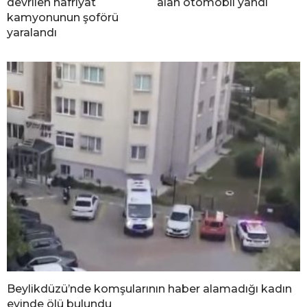
devrilen hafriyat
alan otomobil yandı
kamyonunun şoförü
yaralandı
Beylikdüzü’nde komşularının haber alamadığı kadın
evinde ölü bulundu