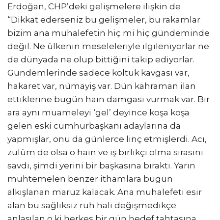
Erdoğan, CHP’deki gelişmelere ilişkin de
“Dikkat ederseniz bu gelişmeler, bu rakamlar
bizim ana muhalefetin hiç mi hiç gündeminde
değil. Ne ülkenin meseleleriyle ilgileniyorlar ne
de dünyada ne olup bittiğini takip ediyorlar.
Gündemlerinde sadece koltuk kavgası var,
hakaret var, nümayiş var. Dün kahraman ilan
ettiklerine bugün hain damgası vurmak var. Bir
ara aynı muameleyi ‘gel’ deyince koşa koşa
gelen eski cumhurbaşkanı adaylarına da
yapmışlar, onu da günlerce linç etmişlerdi. Acı,
zulüm de olsa o hain ve iş birlikçi olma sırasını
savdı, şimdi yerini bir başkasına bıraktı. Yarın
muhtemelen benzer ithamlara bugün
alkışlanan maruz kalacak. Ana muhalefeti esir
alan bu sağlıksız ruh hali değişmedikçe
anlaşılan o ki herkes bir gün hedef tahtasına