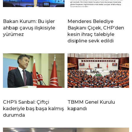
Bakan Kurum: Bu işler
Menderes Belediye
ahbap çavuş ilişkisiyle
Başkanı Çiçek, CHP’den
yürümez
kesin ihraç talebiyle
disipline sevk edildi
CHP’li Sarıbal: Çiftçi
TBMM Genel Kurulu
kaderiyle baş başa kalmış
kapandı
durumda