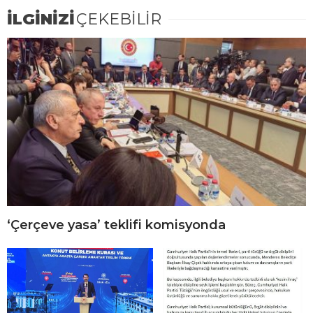
İLGİNİZİ
ÇEKEBİLİR
‘Çerçeve yasa’ teklifi komisyonda