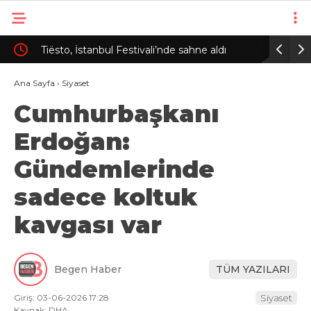
nı
Tiësto, İstanbul Festivali’nde sahne aldı
Avcılar’d
içinde ça
Ana Sayfa
›
Siyaset
Cumhurbaşkanı
Erdoğan:
Gündemlerinde
sadece koltuk
kavgası var
Begen Haber
TÜM YAZILARI
Giriş: 03-06-2026 17:28
Siyaset
Kaynak: DHA