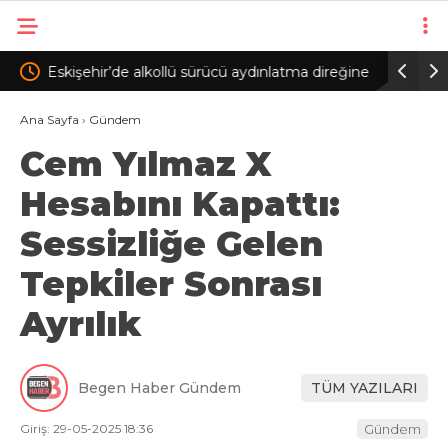
a direğine
Ertuğrul Doğan: Salah gibi bir oyuncuyu parayla
Beşi
ikna edip Trabzon’a getiremezsiniz
FOMG
Ana Sayfa
›
Gündem
Cem Yılmaz X
Hesabını Kapattı:
Sessizliğe Gelen
Tepkiler Sonrası
Ayrılık
Begen Haber Gündem
TÜM YAZILARI
Giriş: 29-05-2025 18:36
Gündem