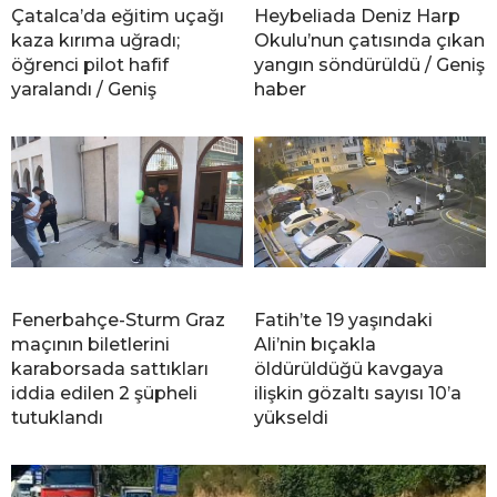
Çatalca’da eğitim uçağı
Heybeliada Deniz Harp
kaza kırıma uğradı;
Okulu’nun çatısında çıkan
öğrenci pilot hafif
yangın söndürüldü / Geniş
yaralandı / Geniş
haber
Fenerbahçe-Sturm Graz
Fatih’te 19 yaşındaki
maçının biletlerini
Ali’nin bıçakla
karaborsada sattıkları
öldürüldüğü kavgaya
iddia edilen 2 şüpheli
ilişkin gözaltı sayısı 10’a
tutuklandı
yükseldi