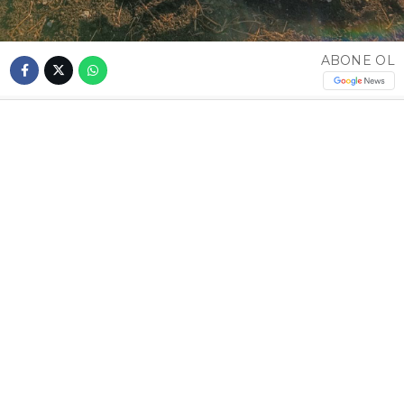
ABONE OL
Altan ÇİMEN / İSTANBUL – Çatalca’da özel bir
uçuş okuluna ait eğitim uçağı, eğitim uçuşu
sırasında sert inişin ardından kuyruğunun piste
sürtmesi sonucu kaza kırıma uğradı. Kazada
öğrenci pilot Baran B. hafif yaralandı.
Kaza, saat 17.30 sıralarında Bahşayiş
Mahallesi’nde bulunan Hazerfen
Havalimanı’nda meydana geldi. Özel bir uçuş
okuluna ait eğitim uçağıyla eğitim uçuşu
gerçekleştiren pilotaj son sınıf öğrencisi Baran
B., iniş sırasında sert iniş yaptı. Kuyruğunun