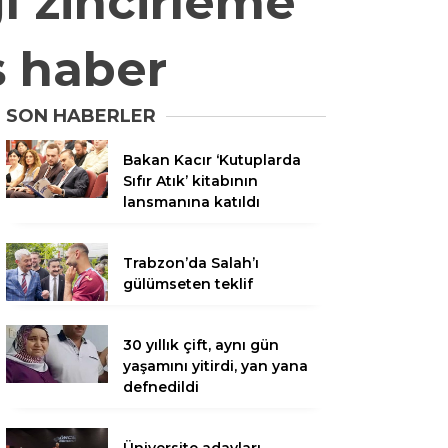
ğı zincirleme
ş haber
SON HABERLER
Bakan Kacır ‘Kutuplarda
Sıfır Atık’ kitabının
lansmanına katıldı
Trabzon’da Salah’ı
gülümseten teklif
30 yıllık çift, aynı gün
yaşamını yitirdi, yan yana
defnedildi