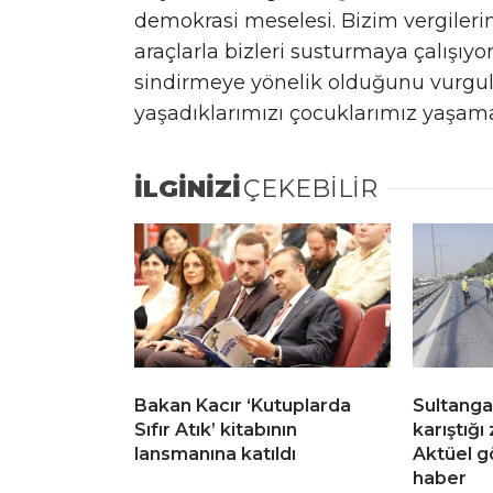
demokrasi meselesi. Bizim vergileri
araçlarla bizleri susturmaya çalışıyor
sindirmeye yönelik olduğunu vurgul
yaşadıklarımızı çocuklarımız yaşama
İLGİNİZİ
ÇEKEBİLİR
Bakan Kacır ‘Kutuplarda
Sultanga
Sıfır Atık’ kitabının
karıştığı
lansmanına katıldı
Aktüel g
haber