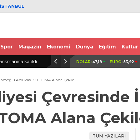
İSTANBUL
Spor
Magazin
Ekonomi
Dünya
Eğitim
Kültür
if
30 yıllık çift, aynı gün yaşamını yit
DOLAR:
47,18
EURO:
53,92
İmamoğlu Ablukası: 50 TOMA Alana Çekildi
liyesi Çevresinde
 TOMA Alana Çekil
TÜM YAZILARI