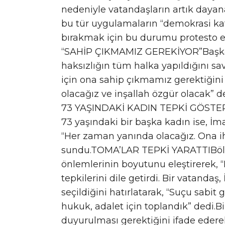
nedeniyle vatandaşların artık daya
bu tür uygulamaların “demokrasi ka
bırakmak için bu durumu protesto 
“SAHİP ÇIKMAMIZ GEREKİYOR”Başka b
haksızlığın tüm halka yapıldığını s
için ona sahip çıkmamız gerektiğin
olacağız ve inşallah özgür olacak” de
73 YAŞINDAKİ KADIN TEPKİ GÖSTE
73 yaşındaki bir başka kadın ise, İm
“Her zaman yanında olacağız. Ona ih
sundu.TOMA’LAR TEPKİ YARATTIBölge
önlemlerinin boyutunu eleştirerek,
tepkilerini dile getirdi. Bir vatanda
seçildiğini hatırlatarak, “Suçu sabit
hukuk, adalet için toplandık” dedi.Bi
duyurulması gerektiğini ifade eder