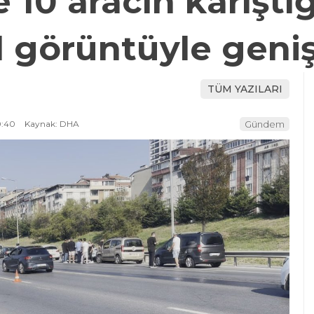
 10 aracın karıştı
l görüntüyle geni
TÜM YAZILARI
0:40
Kaynak: DHA
Gündem