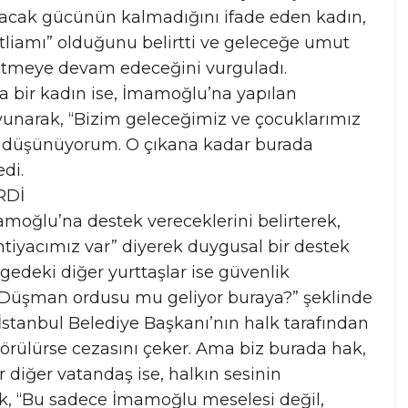
nacak gücünün kalmadığını ifade eden kadın,
tliamı” olduğunu belirtti ve geleceğe umut
etmeye devam edeceğini vurguladı.
ir kadın ise, İmamoğlu’na yapılan
avunarak, “Bizim geleceğimiz ve çocuklarımız
i düşünüyorum. O çıkana kadar burada
di.
RDİ
amoğlu’na destek vereceklerini belirterek,
tiyacımız var” diyerek duygusal bir destek
deki diğer yurttaşlar ise güvenlik
 “Düşman ordusu mu geliyor buraya?” şeklinde
ş, İstanbul Belediye Başkanı’nın halk tarafından
 görülürse cezasını çeker. Ama biz burada hak,
r diğer vatandaş ise, halkın sesinin
ek, “Bu sadece İmamoğlu meselesi değil,