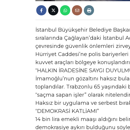
İstanbul Büyükşehir Belediye Başk
sıralarında Çağlayan’daki İstanbul A
çevresinde güvenlik önlemleri zirve
Hürriyet Caddesi’ne polis bariyerleri
kuvvet araçları bölgeye konuşlandırıl
“HALKIN İRADESİNE SAYGI DUYUL
İmamoğlu’nun gözaltını haksız bulan
toplandılar. Trabzonlu 65 yaşındaki 
“saçma sapan işler” olarak nitelendir
Haksız bir uygulama ve serbest bırak
“DEMOKRASİ KATLİAMI”
14 bin lira emekli maaşı aldığını bel
demokrasiye aykırı bulduğunu söyled