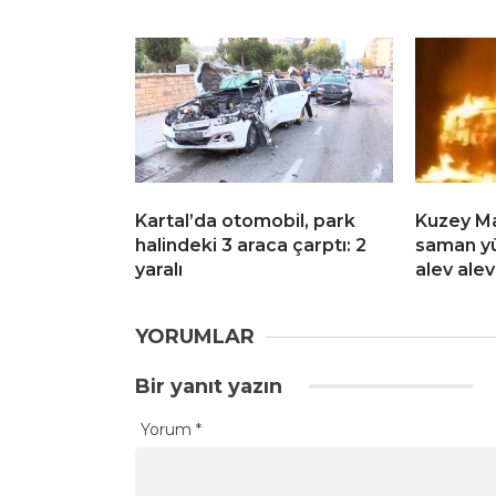
Kartal’da otomobil, park
Kuzey M
halindeki 3 araca çarptı: 2
saman yü
yaralı
alev alev
YORUMLAR
Bir yanıt yazın
Yorum
*