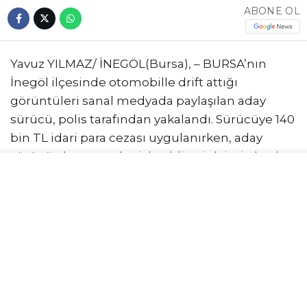
ABONE OL
Yavuz YILMAZ/ İNEGÖL(Bursa), – BURSA’nın
İnegöl ilçesinde otomobille drift attığı
görüntüleri sanal medyada paylaşılan aday
sürücü, polis tarafından yakalandı. Sürücüye 140
bin TL idari para cezası uygulanırken, aday
sürücü olması nedeniyle ehliyeti daimi olarak
iptal edildi.
Olay, akşam saatlerinde Ahmet Türkel Çevre
Yolu üzerinde meydana geldi. B.İ. (20), seyir
halindeyken otomobille drif attı. Trafik
güvenliğini tehlikeye atan sürücünün tehlikeli
hareketleri, çevrede bulunan bir vatandaş
tarafından cep telefonu kamerasıyla saniye