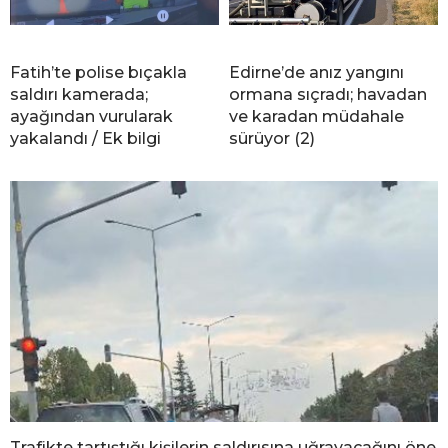
Fatih’te polise bıçakla
Edirne’de anız yangını
saldırı kamerada;
ormana sıçradı; havadan
ayağından vurularak
ve karadan müdahale
yakalandı / Ek bilgi
sürüyor (2)
Trafikte tartıştığı kişilerin saldırısına uğrayacağını öne