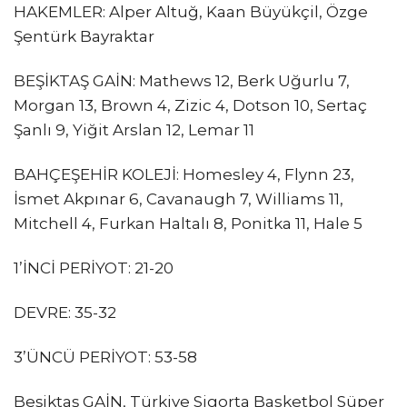
HAKEMLER: Alper Altuğ, Kaan Büyükçil, Özge
Şentürk Bayraktar
BEŞİKTAŞ GAİN: Mathews 12, Berk Uğurlu 7,
Morgan 13, Brown 4, Zizic 4, Dotson 10, Sertaç
Şanlı 9, Yiğit Arslan 12, Lemar 11
BAHÇEŞEHİR KOLEJİ: Homesley 4, Flynn 23,
İsmet Akpınar 6, Cavanaugh 7, Williams 11,
Mitchell 4, Furkan Haltalı 8, Ponitka 11, Hale 5
1’İNCİ PERİYOT: 21-20
DEVRE: 35-32
3’ÜNCÜ PERİYOT: 53-58
Beşiktaş GAİN, Türkiye Sigorta Basketbol Süper