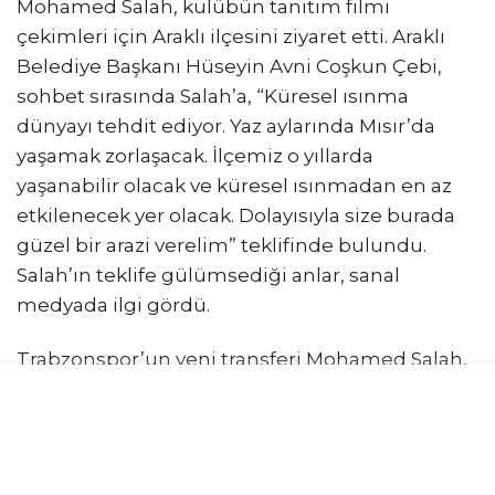
Mohamed Salah, kulübün tanıtım filmi
çekimleri için Araklı ilçesini ziyaret etti. Araklı
Belediye Başkanı Hüseyin Avni Coşkun Çebi,
sohbet sırasında Salah’a, “Küresel ısınma
dünyayı tehdit ediyor. Yaz aylarında Mısır’da
yaşamak zorlaşacak. İlçemiz o yıllarda
yaşanabilir olacak ve küresel ısınmadan en az
etkilenecek yer olacak. Dolayısıyla size burada
güzel bir arazi verelim” teklifinde bulundu.
Salah’ın teklife gülümsediği anlar, sanal
medyada ilgi gördü.
Trabzonspor’un yeni transferi Mohamed Salah,
Araklı ilçesinin Marzuba Mahallesi’nde kulübün
tanıtım filmi çekimlerine katıldı. Çekimler
sırasında Araklı Belediye Başkanı Hüseyin Avni
Coşkun Çebi, yıldız futbolcuyla bir araya geldi.