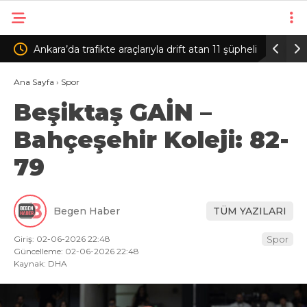
la drift atan 11 şüpheli
Fatih’te camide 450 bin TL’nin bulunduğu
çantanın çalındığı anlar kamerada
Ana Sayfa
›
Spor
Beşiktaş GAİN –
Bahçeşehir Koleji: 82-
79
Begen Haber
TÜM YAZILARI
Giriş: 02-06-2026 22:48
Spor
Güncelleme: 02-06-2026 22:48
Kaynak: DHA