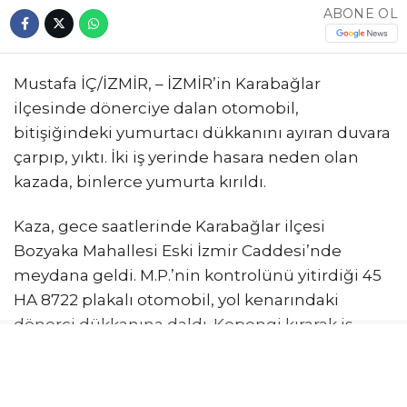
ABONE OL
Mustafa İÇ/İZMİR, – İZMİR’in Karabağlar
ilçesinde dönerciye dalan otomobil,
bitişiğindeki yumurtacı dükkanını ayıran duvara
çarpıp, yıktı. İki iş yerinde hasara neden olan
kazada, binlerce yumurta kırıldı.
Kaza, gece saatlerinde Karabağlar ilçesi
Bozyaka Mahallesi Eski İzmir Caddesi’nde
meydana geldi. M.P.’nin kontrolünü yitirdiği 45
HA 8722 plakalı otomobil, yol kenarındaki
dönerci dükkanına daldı. Kepengi kırarak iş
yerine giren otomobil, dönerci ile bitişiğindeki
yumurtacı dükkanını ayıran duvara çarpıp
durdu. Çarpmanın şiddetiyle duvarın bir kısmı