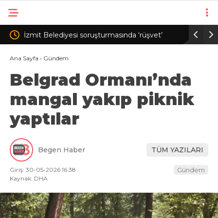
a ‘rüşvet’
Merkezi yönetim bütçesinden Ar-Ge’ye 253
aya girdi
milyar 544 milyon lira harcandı
Ana Sayfa
›
Gündem
Belgrad Ormanı’nda
mangal yakıp piknik
yaptılar
Begen Haber
TÜM YAZILARI
Giriş: 30-05-2026 16:38
Gündem
Kaynak: DHA