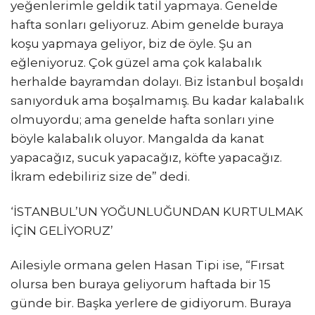
yeğenlerimle geldik tatil yapmaya. Genelde
hafta sonları geliyoruz. Abim genelde buraya
koşu yapmaya geliyor, biz de öyle. Şu an
eğleniyoruz. Çok güzel ama çok kalabalık
herhalde bayramdan dolayı. Biz İstanbul boşaldı
sanıyorduk ama boşalmamış. Bu kadar kalabalık
olmuyordu; ama genelde hafta sonları yine
böyle kalabalık oluyor. Mangalda da kanat
yapacağız, sucuk yapacağız, köfte yapacağız.
İkram edebiliriz size de” dedi.
‘İSTANBUL’UN YOĞUNLUĞUNDAN KURTULMAK
İÇİN GELİYORUZ’
Ailesiyle ormana gelen Hasan Tipi ise, “Fırsat
olursa ben buraya geliyorum haftada bir 15
günde bir. Başka yerlere de gidiyorum. Buraya