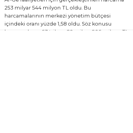
253 milyar 544 milyon TL oldu. Bu
harcamalarının merkezi yönetim bütçesi
içindeki oranı yüzde 1,58 oldu. Söz konusu
harcamaların, 63 trilyon 20 milyar 906 milyon TL
olan Gayrisafi Yurt İçi Hasıla (GSYH) içerisindeki
oranı yüzde 0,40 olarak kayıtlara geçti. Bütçe
başlangıç ödenekleri esas alınarak hesaplanan
sonuçlara göre, 2026 yılı merkezi yönetim
bütçesinde ise Ar-Ge faaliyetleri için 308 milyar
568 milyon lira tahsis edildi.
EN FAZLA FONLAMA ÜNİVERSİTELERE YAPILDI
Ar-Ge için merkezi yönetim bütçesinden
yapılan harcamalar sosyoekonomik hedeflere
göre; sınıflandırıldığında 2025 yılında en fazla
Ar-Ge fonlaması yüzde 64,9 ile genel bilgi