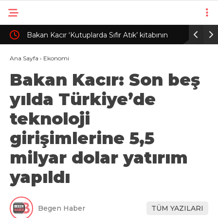
rihi
Bakan Kacır ‘Kutuplarda Sıfır Atık’ kitabının
Trabzon’d
lansmanına katıldı
Ana Sayfa
›
Ekonomi
Bakan Kacır: Son beş
yılda Türkiye’de
teknoloji
girişimlerine 5,5
milyar dolar yatırım
yapıldı
Begen Haber
TÜM YAZILARI