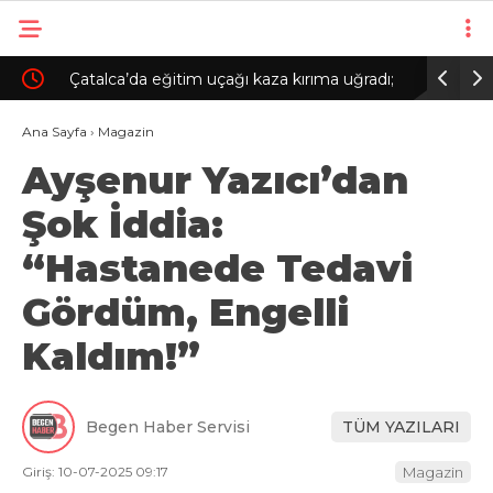
çında
Çatalca’da eğitim uçağı kaza kırıma uğradı;
Heybelia
öğrenci pilot hafif yaralandı / Geniş haber
çıkan yan
Ana Sayfa
›
Magazin
Ayşenur Yazıcı’dan
Şok İddia:
“Hastanede Tedavi
Gördüm, Engelli
Kaldım!”
Begen Haber Servisi
TÜM YAZILARI
Giriş: 10-07-2025 09:17
Magazin