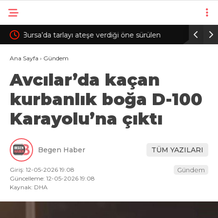
ülen
Çorum’da Para ve Deaf Türkiye Şampiyonası
AK Pa
başladı
Araşt
Ana Sayfa
›
Gündem
Avcılar’da kaçan
aldık
kurbanlık boğa D-100
Karayolu’na çıktı
Begen Haber
TÜM YAZILARI
Giriş: 12-05-2026 19:08
Gündem
Güncelleme: 12-05-2026 19:08
Kaynak: DHA