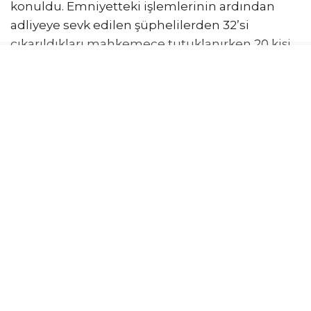
konuldu. Emniyetteki işlemlerinin ardından
adliyeye sevk edilen şüphelilerden 32’si
çıkarıldıkları mahkemece tutuklanırken 20 kişi
adli kontrol şartıyla serbest bırakıldı.
İstanbul Cumhuriyet Başsavcılığı tarafından
yürütülen soruşturma kapsamında, İstanbul İl
Emniyet Müdürlüğü Göçmen Kaçakçılığıyla
Mücadele Şube Müdürlüğünce yürütülen
çalışmalar sonucunda, mülk edinme yoluyla
Türk vatandaşlığı kazanan yabancı uyruklu
kişilere yönelik gerçekleştirilen bazı
gayrimenkul satışlarının usulsüz olduğu
yönünde elde edilen bilgiler üzerine
soruşturma başlatıldı. Soruşturma kapsamında
Tapu ve Kadastro Bölge Müdürlüğünden temin
edilen kayıtlar, bilirkişi raporları, MASAK