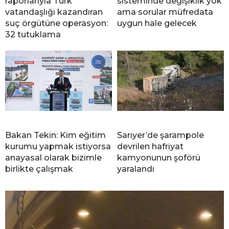
raporlarıyla Türk
sisteminde değişiklik yok
vatandaşlığı kazandıran
ama sorular müfredata
suç örgütüne operasyon:
uygun hale gelecek
32 tutuklama
Bakan Tekin: Kim eğitim
Sarıyer’de şarampole
kurumu yapmak istiyorsa
devrilen hafriyat
anayasal olarak bizimle
kamyonunun şoförü
birlikte çalışmak
yaralandı