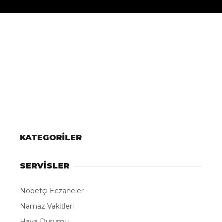
kaybetti
Begen Haber
TÜM YAZILARI
Giriş: 08-08-2026 05:00
Gündem
Güncelleme: 08-08-2026 05:00
Kaynak: DHA
ABONE OL