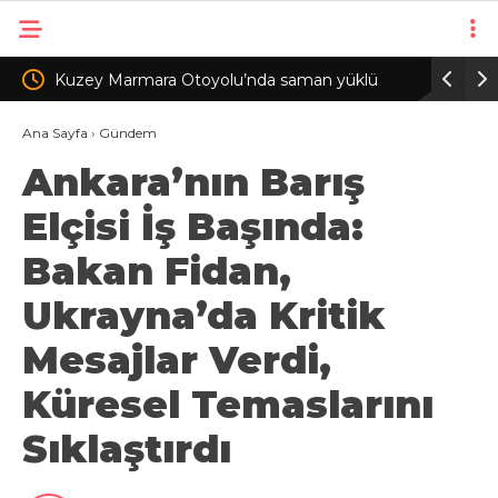
olu’nda saman yüklü
Avcılar’da balık tutarken denize düşen
lev yandı
hayatını kaybetti
Ana Sayfa
›
Gündem
Ankara’nın Barış
Elçisi İş Başında:
Bakan Fidan,
Ukrayna’da Kritik
Mesajlar Verdi,
Küresel Temaslarını
Sıklaştırdı