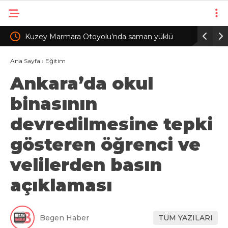
Kuzey Marmara Otoyolu’nda saman yüklü
Avcılar’d
TIR’ın dorsesi alev alev yandı
hayatını 
Ana Sayfa
›
Eğitim
Ankara’da okul
binasının
devredilmesine tepki
gösteren öğrenci ve
velilerden basın
açıklaması
Begen Haber
TÜM YAZILARI