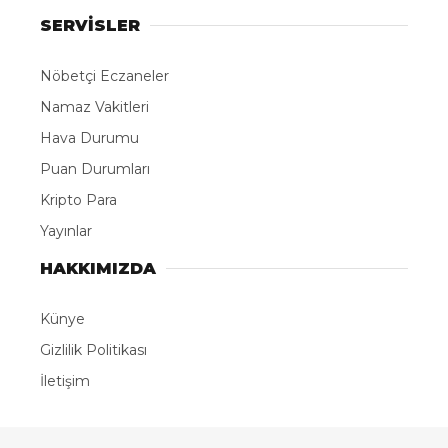
ABONE OL
Eğitimci Fahamettin Akıngüç hayatını kaybetti
İSTANBUL, – KÜLTÜR Koleji, Kültür2000 Koleji ve
İstanbul Kültür Üniversitesi’nin Kurucusu,
Mütevelli Heyeti Onursal Başkanı İnşaat Yüksek
Mühendisi Fahamettin Akıngüç, 100 yaşında
hayatını kaybetti. Yaşa bağlı nedenlerle vefat
eden Akıngüç’ün vefatının ardından,
düzenlenecek veda ve cenaze töreni programı