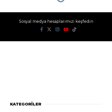
Kültür Okulları’nın
Kurucusu Fahamettin
Akıngüç hayatını
kaybetti
Begen Haber
TÜM YAZILARI
Giriş: 05-07-2026 11:00
Eğitim
Güncelleme: 05-07-2026 11:00
Kaynak: DHA