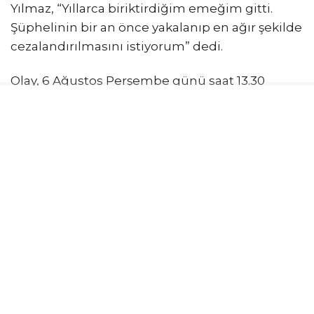
Yılmaz, “Yıllarca biriktirdiğim emeğim gitti.
Şüphelinin bir an önce yakalanıp en ağır şekilde
cezalandırılmasını istiyorum” dedi.
Olay, 6 Ağustos Perşembe günü saat 13.30
sıralarında Fatih Molla Fenari Mahallesi, Atik
Alipaşa Medresesi Sokak’ta yer alan tarihi Gazi
Atik Ali Paşa Camii’nde meydana geldi. İddiaya
göre; Kadıköy’de özel bir şirkette çalışan İshak
Yılmaz, otomobil satın almak amacıyla yıllardır
biriktirdiği 70 bin lira nakit para ile 53 gram altını
bozdurmak üzere Kapalıçarşı’ya gitmek için
yola çıktı.
NAMAZ KILARKEN ÇANTASINI ÇALDILAR
Öğle ezanının okunması üzerine namaz kılmak