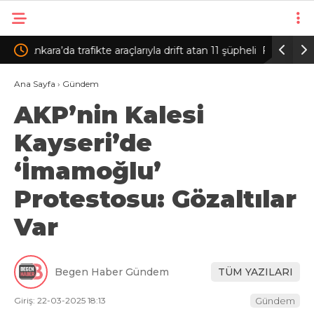
n 11 şüpheli
Fatih’te camide 450 bin TL’nin bulunduğu
Sulta
çantanın çalındığı anlar kamerada
yang
Ana Sayfa
›
Gündem
AKP’nin Kalesi
Kayseri’de
‘İmamoğlu’
Protestosu: Gözaltılar
Var
Begen Haber Gündem
TÜM YAZILARI
Giriş: 22-03-2025 18:13
Gündem