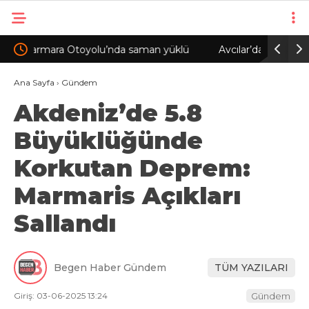
klü
Avcılar’da balık tutarken denize düşen kişi
Çekmek
hayatını kaybetti
katlı bi
Ana Sayfa
›
Gündem
Akdeniz’de 5.8
Büyüklüğünde
Korkutan Deprem:
Marmaris Açıkları
Sallandı
Begen Haber Gündem
TÜM YAZILARI
Giriş: 03-06-2025 13:24
Gündem