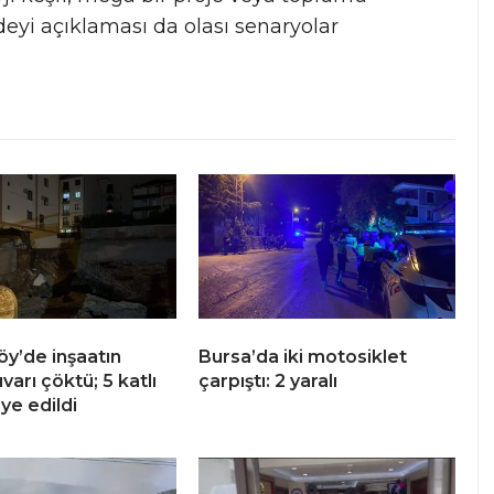
deyi açıklaması da olası senaryolar
y’de inşaatın
Bursa’da iki motosiklet
uvarı çöktü; 5 katlı
çarpıştı: 2 yaralı
iye edildi