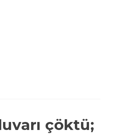
uvarı çöktü;