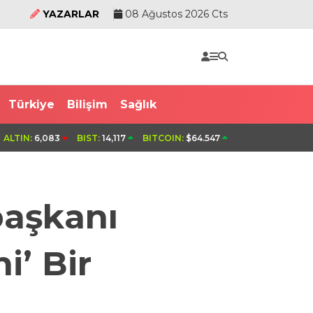
YAZARLAR
08 Ağustos 2026 Cts
Türkiye
Bilişim
Sağlık
alı
Minibüsün camını kırıp, para ve altın
ALTIN:
6,083
BIST:
14,117
BITCOIN:
$64.547
şüpheli, 3 ilde düzenlenen operasyo
başkanı
i’ Bir