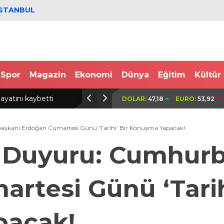
İSTANBUL
Spor
Magazin
Ekonomi
Dünya
Eğitim
Kültür
öktü; 5 katlı bina tahliye
Bursa’da iki motosiklet çarpıştı: 2 yar
DOLAR:
47,18
EURO:
53,92
şkanı Erdoğan Cumartesi Günü ‘Tarihi’ Bir Konuşma Yapacak!
n Duyuru: Cumhur
rtesi Günü ‘Tarih
pacak!