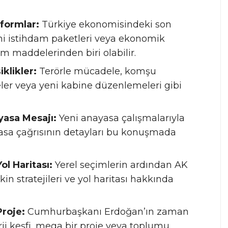
formlar:
Türkiye ekonomisindeki son
i istihdam paketleri veya ekonomik
maddelerinden biri olabilir.
klikler:
Terörle mücadele, komşu
meler veya yeni kabine düzenlemeleri gibi
yasa Mesajı:
Yeni anayasa çalışmalarıyla
ayasa çağrısının detayları bu konuşmada
ol Haritası:
Yerel seçimlerin ardından AK
n stratejileri ve yol haritası hakkında
Proje:
Cumhurbaşkanı Erdoğan’ın zaman
ji keşfi, mega bir proje veya toplumu