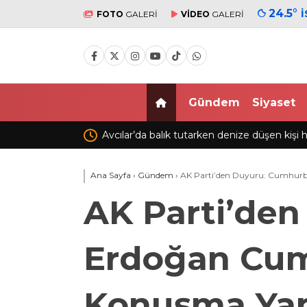
24.5
°
FOTO
GALERİ
VİDEO
GALERİ
Gündem
Siyaset
n kişi hayatını kaybetti
Çekmeköy’de inşaatın istinat duvarı ç
edildi
Ana Sayfa
›
Gündem
›
AK Parti’den Duyuru: Cumhurba
AK Parti’de
Erdoğan Cuma
Konuşma Ya