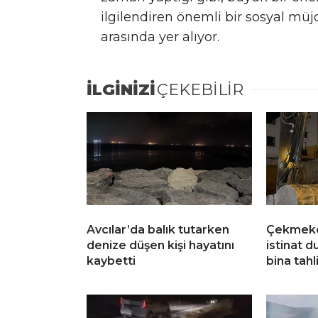
ilgilendiren önemli bir sosyal müj
arasında yer alıyor.
İLGİNİZİ
ÇEKEBİLİR
Avcılar’da balık tutarken
Çekmekö
denize düşen kişi hayatını
istinat d
kaybetti
bina tahl