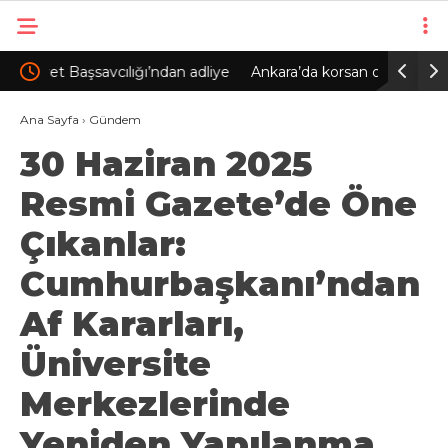
n adliye
Ankara’da korsan otoparkçılara operasyon: 10
Eskişe
gözaltı
çarptı;
Ana Sayfa
›
Gündem
30 Haziran 2025
Resmi Gazete’de Öne
Çıkanlar:
Cumhurbaşkanı’ndan
Af Kararları,
Üniversite
Merkezlerinde
Yeniden Yapılanma