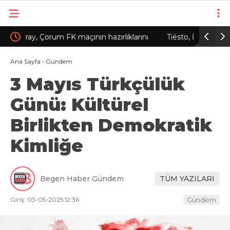
ırlıklarını
Tiësto, İstanbul Festivali’nde sahne aldı
Ana Sayfa
›
Gündem
3 Mayıs Türkçülük
Günü: Kültürel
Birlikten Demokratik
Kimliğe
Begen Haber Gündem
TÜM YAZILARI
Giriş: 03-05-2025 12:36
Gündem