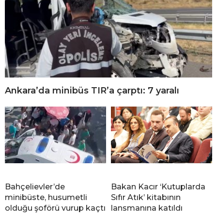
Ankara’da minibüs TIR’a çarptı: 7 yaralı
Bahçelievler’de
Bakan Kacır ‘Kutuplarda
minibüste, husumetli
Sıfır Atık’ kitabının
olduğu şoförü vurup kaçtı
lansmanına katıldı