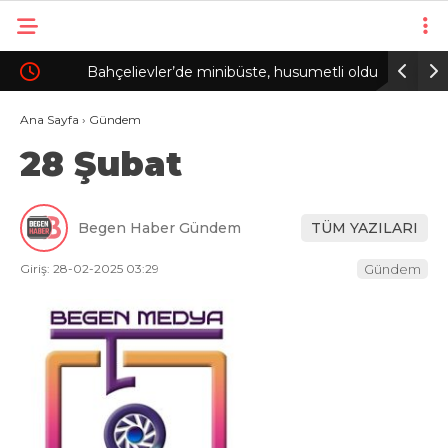
Bahçelievler’de minibüste, husumetli olduğu
Trabzonsp
şoförü vurup kaçtı
rekor
Ana Sayfa
›
Gündem
28 Şubat
Begen Haber Gündem
TÜM YAZILARI
Giriş: 28-02-2025 03:29
Gündem