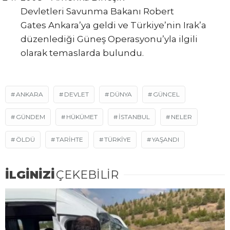
Devletleri Savunma Bakanı Robert
Gates Ankara’ya geldi ve Türkiye’nin Irak’a
düzenlediği Güneş Operasyonu’yla ilgili
olarak temaslarda bulundu.
ANKARA
DEVLET
DÜNYA
GÜNCEL
GÜNDEM
HÜKÜMET
ISTANBUL
NELER
ÖLDÜ
TARİHTE
TÜRKIYE
YAŞANDI
İLGİNİZİ
ÇEKEBİLİR