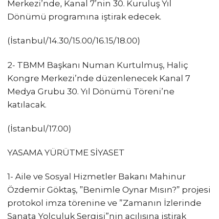
Merkezi’nde, Kanal 7’nin 30. Kuruluş Yıl
Dönümü programına iştirak edecek.
(İstanbul/14.30/15.00/16.15/18.00)
2- TBMM Başkanı Numan Kurtulmuş, Haliç
Kongre Merkezi’nde düzenlenecek Kanal 7
Medya Grubu 30. Yıl Dönümü Töreni’ne
katılacak.
(İstanbul/17.00)
YASAMA YÜRÜTME SİYASET
1- Aile ve Sosyal Hizmetler Bakanı Mahinur
Özdemir Göktaş, ”Benimle Oynar Mısın?” projesi
protokol imza törenine ve ”Zamanın İzlerinde
Sanata Yolculuk Sergisi”nin açılışına iştirak