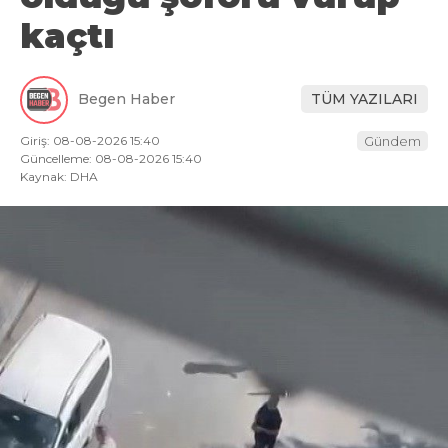
kaçtı
Begen Haber
TÜM YAZILARI
Giriş: 08-08-2026 15:40
Gündem
Güncelleme: 08-08-2026 15:40
Kaynak: DHA