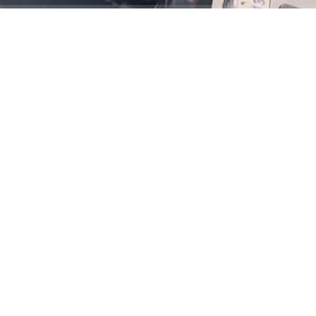
ABONE OL
Özgür EREN /İSTANBUL BAHÇELİEVLER’de
husumetli olduğu şoförü minibüste
bacağından vurdu. Şoför hastaneye
götürülürken, saldırgan kaçtı.
Olay, Kocasinan Merkez Mahallesi Mahmutbey