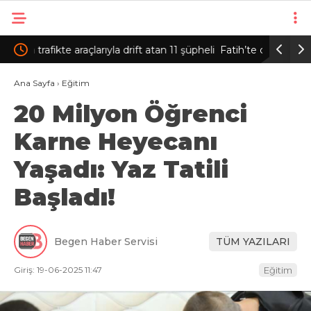
şüpheli
Fatih’te camide 450 bin TL’nin bulunduğu
Sultanbey
çantanın çalındığı anlar kamerada
yangın s
Ana Sayfa
›
Eğitim
20 Milyon Öğrenci
Karne Heyecanı
Yaşadı: Yaz Tatili
Başladı!
Begen Haber Servisi
TÜM YAZILARI
Giriş: 19-06-2025 11:47
Eğitim