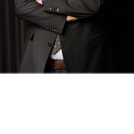
ABONE OL
Ece ÇAM- Şevval CİNDİR/ İSTANBUL, – ORTA
Doğu Teknik Üniversitesi (ODTÜ) Rektörü Prof.
Dr. Ahmet Yozgatlıgil, tercih döneminde
öğrencilerin puanlarına göre değil, ilgi