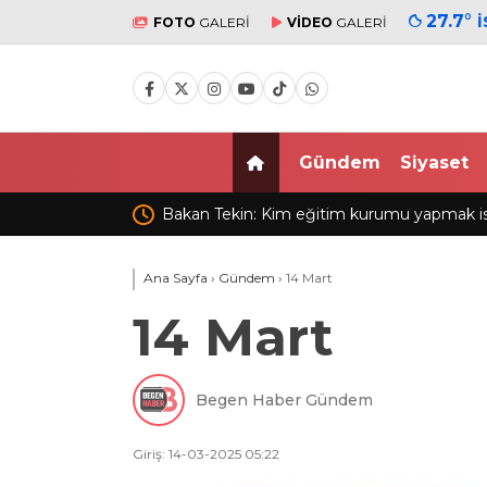
27.7
°
FOTO
GALERİ
VİDEO
GALERİ
Gündem
Siyaset
u yapmak istiyorsa anayasal
Sarıyer’de şarampole devrilen
 zorundadır
yaralandı
Ana Sayfa
›
Gündem
›
14 Mart
14 Mart
Begen Haber Gündem
Giriş: 14-03-2025 05:22