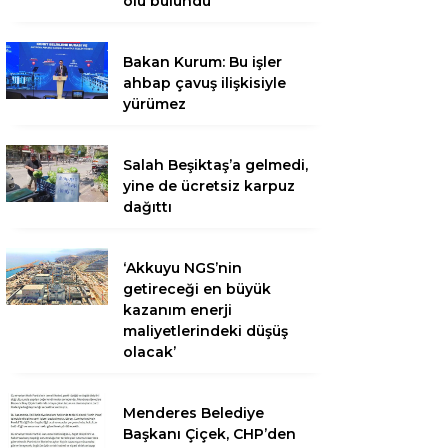
ölü bulundu
Bakan Kurum: Bu işler
ahbap çavuş ilişkisiyle
yürümez
Salah Beşiktaş’a gelmedi,
yine de ücretsiz karpuz
dağıttı
‘Akkuyu NGS’nin
getireceği en büyük
kazanım enerji
maliyetlerindeki düşüş
olacak’
Menderes Belediye
Başkanı Çiçek, CHP’den