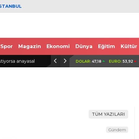
İSTANBUL
Spor
Magazin
Ekonomi
Dünya
Eğitim
Kültür
 hafriyat kamyonunun şoförü
‘Çerçeve yasa’ teklifi komisyo
DOLAR:
47,18
EURO:
53,92
TÜM YAZILARI
Gündem