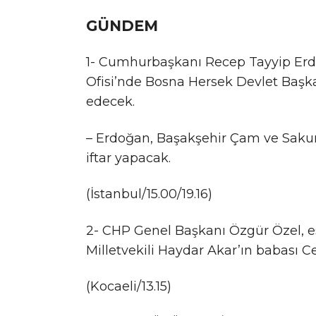
GÜNDEM
1- Cumhurbaşkanı Recep Tayyip Er
Ofisi’nde Bosna Hersek Devlet Başka
edecek.
– Erdoğan, Başakşehir Çam ve Sakura
iftar yapacak.
(İstanbul/15.00/19.16)
2- CHP Genel Başkanı Özgür Özel, e
Milletvekili Haydar Akar’ın babası C
(Kocaeli/13.15)