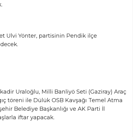
.
 Ulvi Yönter, partisinin Pendik ilçe
edecek.
adir Uraloğlu, Milli Banliyö Seti (Gaziray) Araç
ngıç töreni ile Dülük OSB Kavşağı Temel Atma
ehir Belediye Başkanlığı ve AK Parti İl
şlarla iftar yapacak.