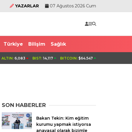
YAZARLAR
07 Ağustos 2026 Cum
Türkiye
Bilişim
Sağlık
nda
Bolu Dağı Tüneli’nde alev ala
ALTIN:
6,083
BIST:
14,117
BITCOIN:
$64.547
SON HABERLER
Bakan Tekin: Kim eğitim
kurumu yapmak istiyorsa
anayasal olarak bizimle