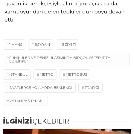
güvenlik gerekçesiyle alındığını açıklasa da,
kamuoyundan gelen tepkiler gün boyu devam
etti.
1 MAYIS
BSYRAM
EZIYETI
FÜNIKÜLER VE DENIZ ULAŞIMINDA BIRÇOK SEFER IPTAL
EDILIRKEN
ISTANBUL
METRO
METROBÜS
SAATLERCE YOLLARDA BEKLENDI
TRAFIĞI
VATANDAŞ TEPKILI
İLGİNİZİ
ÇEKEBİLİR