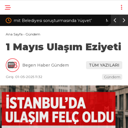
 ‘rüşvet’
Merkezi yönetim bütçesinden Ar-Ge’ye 253
ya girdi
milyar 544 milyon lira harcandı
Ana Sayfa
›
Gündem
1 Mayıs Ulaşım Eziyeti
Begen Haber Gündem
TÜM YAZILARI
Giriş: 01-05-2025 11:32
Gündem