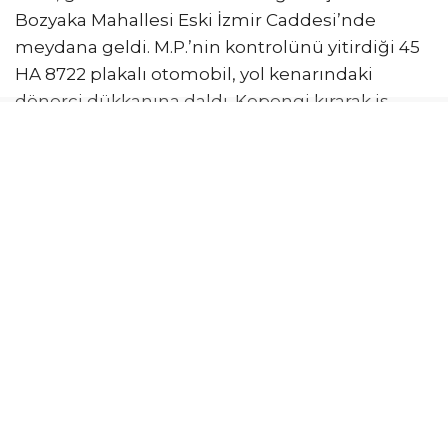
Bozyaka Mahallesi Eski İzmir Caddesi’nde
meydana geldi. M.P.’nin kontrolünü yitirdiği 45
HA 8722 plakalı otomobil, yol kenarındaki
dönerci dükkanına daldı. Kepengi kırarak iş
yerine giren otomobil, dönerci ile bitişiğindeki
yumurtacı dükkanını ayıran duvara çarpıp
durdu. Çarpmanın şiddetiyle duvarın bir kısmı
yıkıldı. Tuğla ve beton parçaları bitişikteki
yumurtacı dükkanına savrulurken, iş yerindeki
binlerce yumurta kırıldı. Her iki iş yerinde büyük
hasar meydana geldi. Çevredekilerin ihbarı
üzerine olay yerine polis ekipleri sevk edildi.
Alkollü olduğu öne sürülen M.P., ifadesi alınmak
üzere ekipler tarafından emniyete
götürülürken, otomobil ise çekiciyle
bulunduğu yerden kaldırıldı.