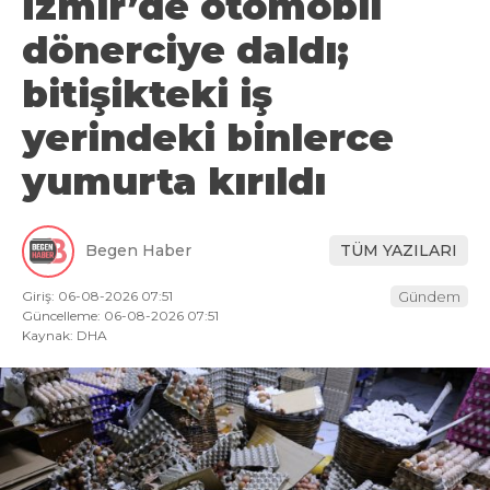
İzmir’de otomobil
dönerciye daldı;
bitişikteki iş
yerindeki binlerce
yumurta kırıldı
Begen Haber
TÜM YAZILARI
Giriş: 06-08-2026 07:51
Gündem
Güncelleme: 06-08-2026 07:51
Kaynak: DHA