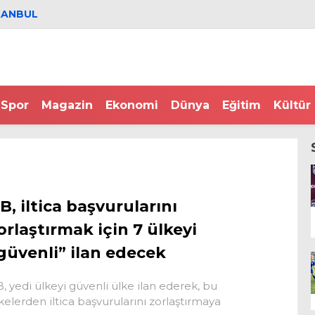
TANBUL
Spor
Magazin
Ekonomi
Dünya
Eğitim
Kültür
B, iltica başvurularını
orlaştırmak için 7 ülkeyi
güvenli” ilan edecek
, yedi ülkeyi güvenli ülke ilan ederek, bu
kelerden iltica başvurularını zorlaştırmaya