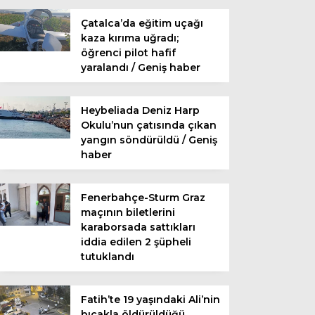
Çatalca’da eğitim uçağı
kaza kırıma uğradı;
öğrenci pilot hafif
yaralandı / Geniş haber
Heybeliada Deniz Harp
Okulu’nun çatısında çıkan
yangın söndürüldü / Geniş
haber
Fenerbahçe-Sturm Graz
maçının biletlerini
karaborsada sattıkları
iddia edilen 2 şüpheli
tutuklandı
Fatih’te 19 yaşındaki Ali’nin
bıçakla öldürüldüğü