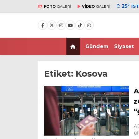
25
°
İS
FOTO
GALERİ
VİDEO
GALERİ
Gündem
Siyaset
Etiket:
Kosova
A
z
“
AB
ül