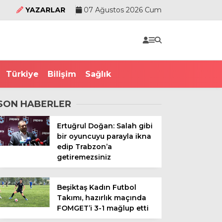
YAZARLAR
07 Ağustos 2026 Cum
Türkiye
Bilişim
Sağlık
SON HABERLER
Ertuğrul Doğan: Salah gibi
bir oyuncuyu parayla ikna
edip Trabzon’a
getiremezsiniz
Beşiktaş Kadın Futbol
Takımı, hazırlık maçında
FOMGET’i 3-1 mağlup etti