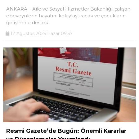
ANKARA – Aile ve Sosyal Hizmetler Bakanlığı, çalışan
ebeveynlerin hayatını kolaylaştıracak ve çocukların
gelişimine destek
17 Ağustos 2025 Pazar 09:57
Resmi Gazete’de Bugün: Önemli Kararlar