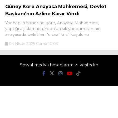
Güney Kore Anayasa Mahkemesi, Devlet
Başkanı’nın Azline Karar Verdi
Yonhap’ın haberine göre, Anayasa Mahkemesi,
yaptığı açıklamada, Yoon’un sıkıyönetim ilanının
anayasada belirtilen “ulusal kriz” koşulunu
04 Nisan 2025 Cuma 10:03
Sosyal medya hesaplarımızı keşfedin