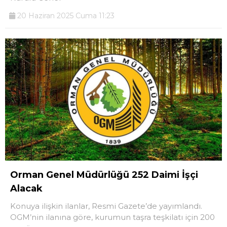
20 Haziran 2025 Cuma 11:23
Orman Genel Müdürlüğü 252 Daimi İşçi
Alacak
Konuya ilişkin ilanlar, Resmi Gazete’de yayımlandı.
OGM’nin ilanına göre, kurumun taşra teşkilatı için 200