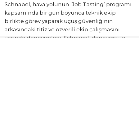
Schnabel, hava yolunun ‘Job Tasting’ programı
kapsamında bir gün boyunca teknik ekip
birlikte görev yaparak uçuş güvenliğinin
arkasındaki titiz ve özverili ekip çalışmasını
yerinde deneyimledi. Schnabel, deneyimiyle
ilgili yaptığı sosyal medya paylaşımında,
programın yalnızca farklı bir görevi
deneyimlemekle sınırlı olmadığını dile getirdi.
Programla, farklı iş birimleri arasındaki anlayışa
ve güçlü iş birliğine dayanan kurum kültürünü
daha da güçlendirdiklerini ifade etti. Schnabel,
bir çalışma arkadaşının karşılaştığı günlük
zorlukları anlamanın en etkili yolunun, onun
işini bizzat deneyimlemek olduğunu belirtti.
SunExpress’in ‘Job Tasting’ programına
bugüne kadar hava yolunun farklı