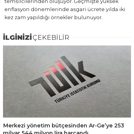
temsilcilerinden oluşuyor. Geçmişte yüksek
enflasyon dönemlerinde asgari ücrete yılda iki
kez zam yapıldığı örnekler bulunuyor.
İLGİNİZİ
ÇEKEBİLİR
Merkezi yönetim bütçesinden Ar-Ge’ye 253
milyar 544 milyon lira harcandı