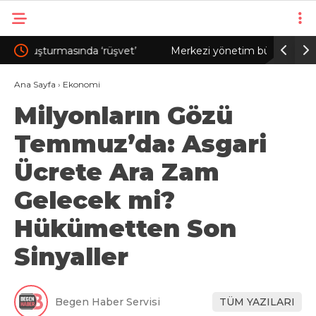
Merkezi yönetim bütçesinden Ar-Ge’ye 253
LGS birin
milyar 544 milyon lira harcandı
hayaline
Ana Sayfa
›
Ekonomi
Milyonların Gözü
Temmuz’da: Asgari
Ücrete Ara Zam
Gelecek mi?
Hükümetten Son
Sinyaller
Begen Haber Servisi
TÜM YAZILARI